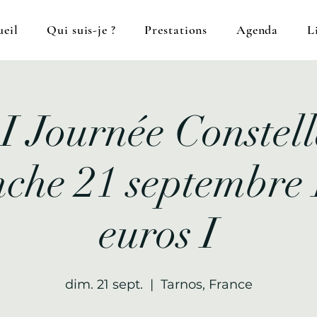
eil
Qui suis-je ?
Prestations
Agenda
L
I Journée Constell
he 21 septembre 
euros I
dim. 21 sept.
  |  
Tarnos, France