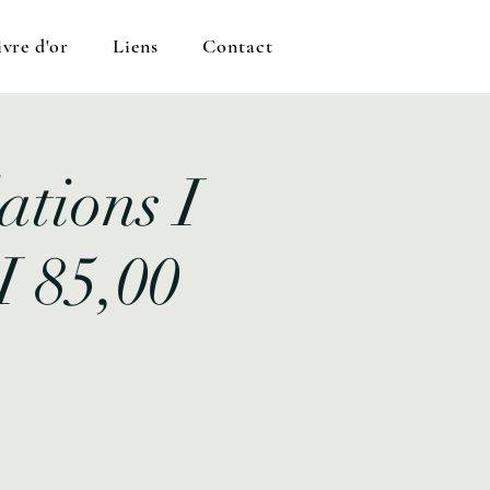
ivre d'or
Liens
Contact
ations I
I 85,00