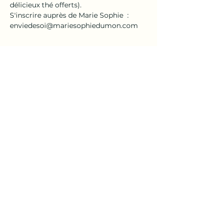
délicieux thé offerts).
S'inscrire auprès de Marie Sophie  : 
enviedesoi@mariesophiedumon.com
Partager cet événement
En
Vie
de
Soi
| Marie-Sophie Dumon
Prendre rendez-vous
© 2024 En Vie de Soi
en collaboration avec
RiVIERA CRÉATION | Roger Baumann