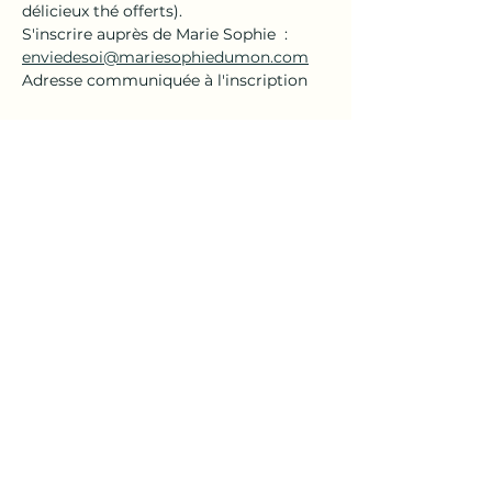
délicieux thé offerts).
S'inscrire auprès de Marie Sophie  : 
enviedesoi@mariesophiedumon.com
Adresse communiquée à l'inscription
Partager cet événement
En
Vie
de
Soi
| Marie-Sophie Dumon
Prendre rendez-vous
© 2024 En Vie de Soi
en collaboration avec
RiVIERA CRÉATION | Roger Baumann