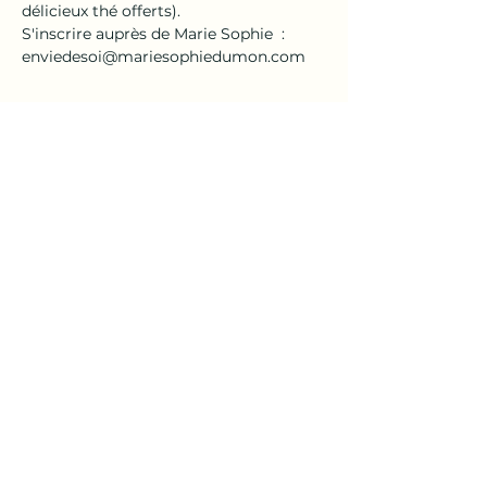
délicieux thé offerts).
S'inscrire auprès de Marie Sophie  : 
enviedesoi@mariesophiedumon.com
Partager cet événement
En
Vie
de
Soi
| Marie-Sophie Dumon
Prendre rendez-vous
© 2024 En Vie de Soi
en collaboration avec
RiVIERA CRÉATION | Roger Baumann