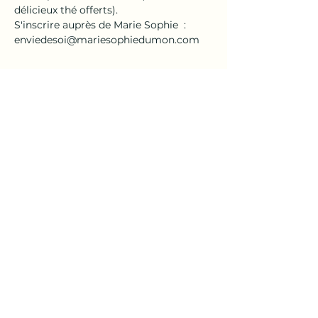
délicieux thé offerts).
S'inscrire auprès de Marie Sophie  : 
enviedesoi@mariesophiedumon.com
Partager cet événement
En
Vie
de
Soi
| Marie-Sophie Dumon
Prendre rendez-vous
© 2024 En Vie de Soi
en collaboration avec
RiVIERA CRÉATION | Roger Baumann