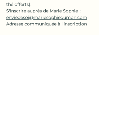
thé offerts).
S'inscrire auprès de Marie Sophie  : 
enviedesoi@mariesophiedumon.com
Adresse communiquée à l'inscription
Partager cet événement
En
Vie
de
Soi
| Marie-Sophie Dumon
Prendre rendez-vous
© 2024 En Vie de Soi
en collaboration avec
RiVIERA CRÉATION | Roger Baumann