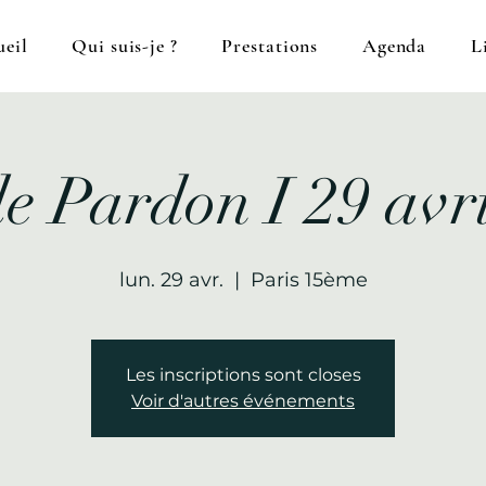
eil
Qui suis-je ?
Prestations
Agenda
L
e Pardon I 29 avri
lun. 29 avr.
  |  
Paris 15ème
Les inscriptions sont closes
Voir d'autres événements