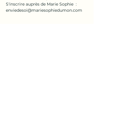
S'inscrire auprès de Marie Sophie  : 
enviedesoi@mariesophiedumon.com
Partager cet événement
En
Vie
de
Soi
| Marie-Sophie Dumon
Prendre rendez-vous
© 2024 En Vie de Soi
en collaboration avec
RiVIERA CRÉATION | Roger Baumann